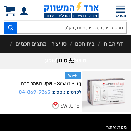
Ski
t
תפריט
conten
Products
search
דף הבית
/
בית חכם
/
סוויצ'ר - מתגים חכמים
/
סינון
סוויצ'ר חכם לשקע
Wi-Fi
Smart Plug – שקע חשמל חכם
לפרטים נוספים:
04-869-9363
מפת אתר