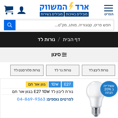
Ski
t
תפריט
conten
Products
search
דף הבית
/
נורות לד
סינון
נורות ליבון לד
נורות נר לד
נורות פלורסנט לד
E27
10W
גוון אור חם
עשירייה
ב 20%
נורת ליבון לד E27 10W בגוון אור חם
הנחה
לפרטים נוספים:
04-869-9363