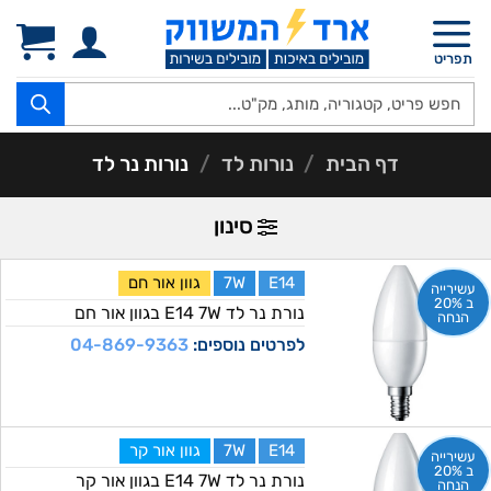
Ski
t
תפריט
conten
Products
search
דף הבית
/
נורות לד
/
נורות נר לד
סינון
E14
7W
גוון אור חם
עשירייה
ב 20%
נורת נר לד E14 7W בגוון אור חם
הנחה
לפרטים נוספים:
04-869-9363
E14
7W
גוון אור קר
עשירייה
ב 20%
נורת נר לד E14 7W בגוון אור קר
הנחה