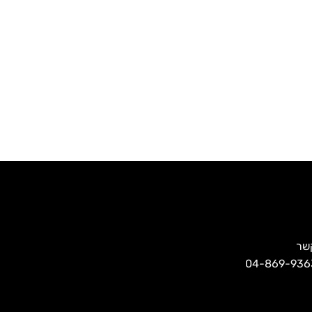
קשר
פנות אלינו בטלפון שמספרו 04-869-9363