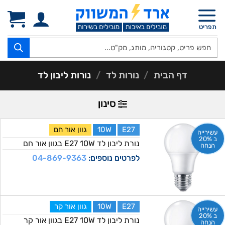
Ski
t
תפריט
conten
Products
search
דף הבית
/
נורות לד
/
נורות ליבון לד
סינון
E27
10W
גוון אור חם
עשירייה
ב 20%
נורת ליבון לד E27 10W בגוון אור חם
הנחה
לפרטים נוספים:
04-869-9363
E27
10W
גוון אור קר
עשירייה
ב 20%
נורת ליבון לד E27 10W בגוון אור קר
הנחה