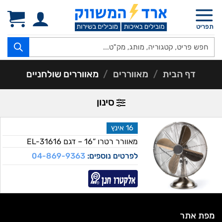
Ski
t
תפריט
conten
Products
search
דף הבית
/
מאווררים
/
מאווררים שולחניים
סינון
16 אינץ
מאוורר רטרו “16 – דגם EL-31616
לפרטים נוספים:
04-869-9363
מפת אתר