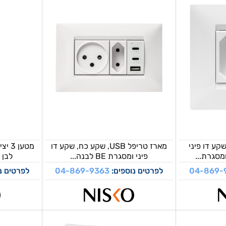
פל USB עם שקע דו פיני
מארז טריפל USB, שקע כח, שקע דו
פיני ומסגרת BE לבנה...
לבן 1 מודול ניסקו סוויץ’
04-869-
לפרטים נוספים:
04-869-9363
לפרטים נ