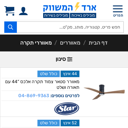
Ski
t
תפריט
conten
Products
search
דף הבית
/
מאווררים
/
מאווררי תקרה
סינון
44 אינץ
כולל שלט
מאוורר סטאר צמוד תקרה אלכס “44 עם
תאורה ושלט
לפרטים נוספים:
04-869-9363
52 אינץ
כולל שלט